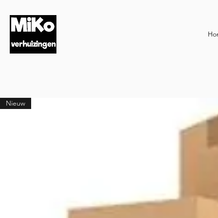
Ho
Nieuw