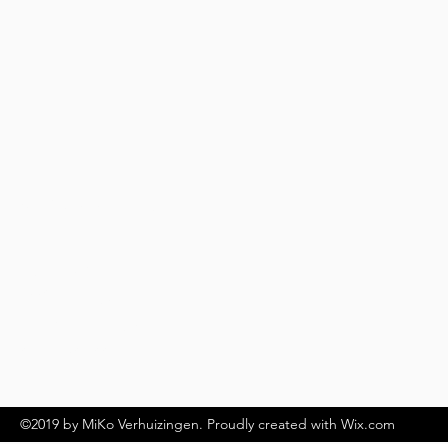
MiKo Verhuizingen
Bijsterhuizen 2414
6604 LL Wijchen
info@mikoverhuizingen.nl
024 - 760 1001
©2019 by MiKo Verhuizingen. Proudly created with Wix.com